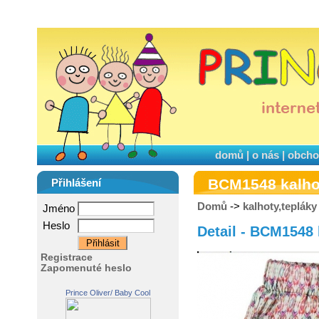
domů
|
o nás
|
obcho
BCM1548 kalho
Přihlášení
Domů
->
kalhoty,tepláky
Jméno
Heslo
Detail - BCM1548 
Registrace
Zapomenuté heslo
Prince Oliver/ Baby Cool