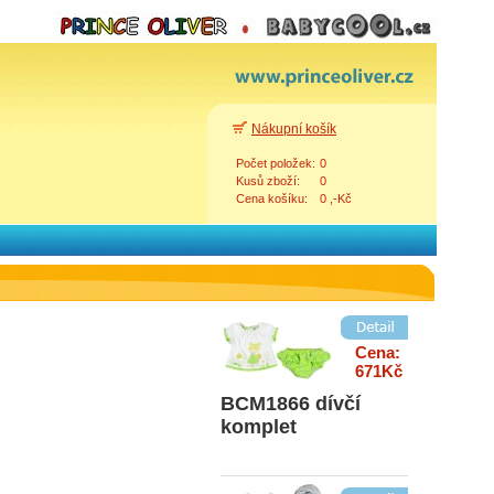
Cena:
389Kč
W181557 tílko želva
Nákupní košík
Počet položek:
0
Cena:
Kusů zboží:
0
660Kč
Cena košíku:
0 ,-Kč
BCM1651 komplet s
medvídkem
Zpět
Cena:
671Kč
BCM1866 dívčí
komplet