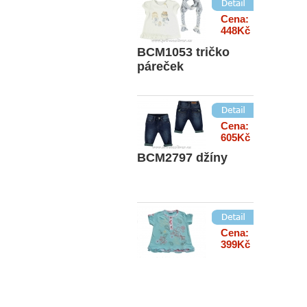
Cena:
448Kč
BCM1053 tričko
páreček
Cena:
605Kč
BCM2797 džíny
Cena:
399Kč
BS90125 triko
modré dívčí
vyšívané