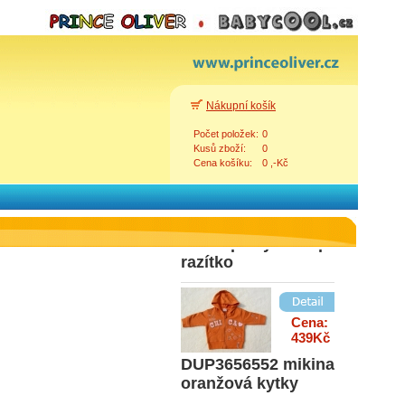
Cena:
68Kč
889N- Netekoucí
kelímek
Nákupní košík
Počet položek:
0
Kusů zboží:
0
Cena košíku:
0 ,-Kč
Cena:
279Kč
333 Tepláky scamp
razítko
Zpět
Cena:
439Kč
DUP3656552 mikina
oranžová kytky