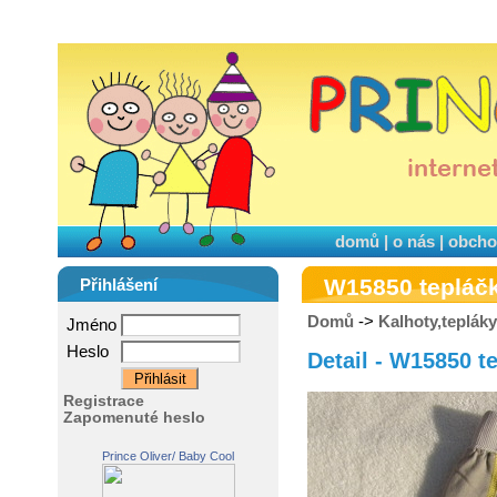
domů
|
o nás
|
obcho
W15850 tepláč
Přihlášení
Domů
->
Kalhoty,tepláky
Jméno
Heslo
Detail - W15850 t
Registrace
Zapomenuté heslo
Prince Oliver/ Baby Cool