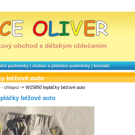
dní podmínky
|
dodací a platební podmínky
|
kontakt
ky béžové auto
 - chlapci
-> W15850 tepláčky béžové auto
epláčky béžové auto