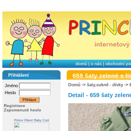
domů
|
o nás
|
obchodní p
659 šaty zelené s 
Přihlášení
Domů
->
šaty,sukně - dívky
-> 
Jméno
Heslo
Detail - 659 šaty zele
Registrace
Zapomenuté heslo
Prince Oliver/ Baby Cool