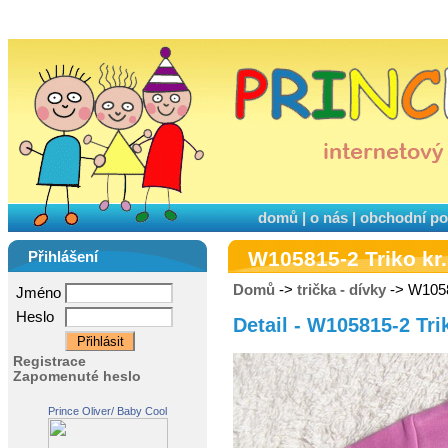
domů
|
o nás
|
obchodní p
W105815-2 Triko kr
Přihlášení
Domů
->
trička - dívky
-> W1058
Jméno
Heslo
Detail - W105815-2 Tri
Registrace
Zapomenuté heslo
Prince Oliver/ Baby Cool