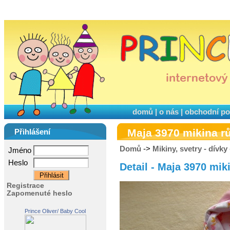
domů
|
o nás
|
obchodní p
Maja 3970 mikina r
Přihlášení
Domů
->
Mikiny, svetry - dívky
Jméno
Heslo
Detail - Maja 3970 mik
Registrace
Zapomenuté heslo
Prince Oliver/ Baby Cool