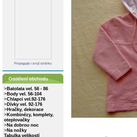
Propagujte i svojí stránku
Oddělení obchodu
>
Batolata vel. 56 - 86
>
Body vel. 56-104
>
Chlapci vel.92-176
>
Dívky vel. 92-176
>
Hračky, dekorace
>
Kombinézy, komplety,
oteplovačky
>
Na dobrou noc
>
Na nožky
Tabulka velikostí