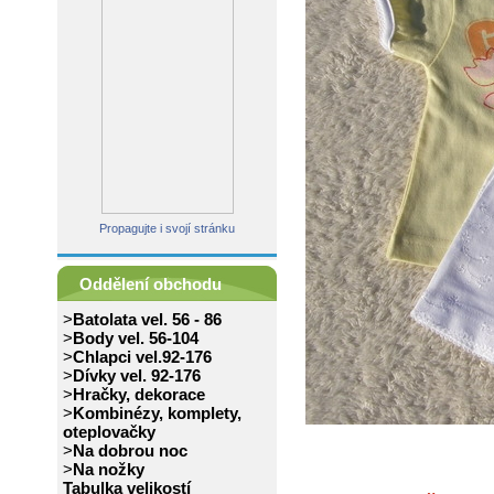
Propagujte i svojí stránku
Oddělení obchodu
>
Batolata vel. 56 - 86
>
Body vel. 56-104
>
Chlapci vel.92-176
>
Dívky vel. 92-176
>
Hračky, dekorace
>
Kombinézy, komplety,
oteplovačky
>
Na dobrou noc
>
Na nožky
Tabulka velikostí