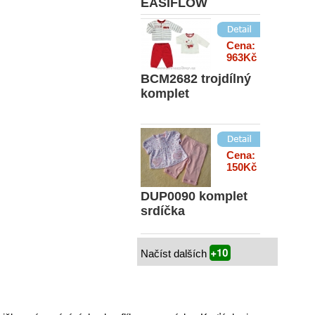
EASIFLOW
Cena:
963Kč
BCM2682 trojdílný
komplet
Cena:
150Kč
DUP0090 komplet
srdíčka
Načíst dalších