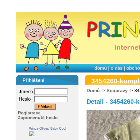
domů
|
o nás
|
obcho
3454260-kompl
Přihlášení
Domů
->
Soupravy
-> 3
Jméno
Heslo
Detail - 3454260
Registrace
Zapomenuté heslo
Prince Oliver/ Baby Cool