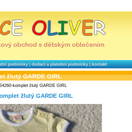
dní podmínky
|
dodací a platební podmínky
|
kontakt
et žlutý GARDE GIRL
454260-komplet žlutý GARDE GIRL
-komplet žlutý GARDE GIRL