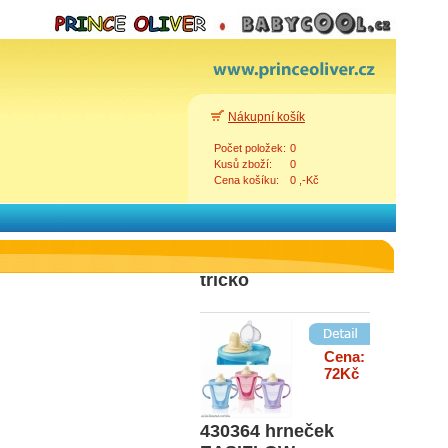
Cena:
185Kč
2605 komplet
Nákupní košík
červený dárkové
Počet položek:
0
balení
Kusů zboží:
0
Cena košíku:
0 ,-Kč
Cena:
392Kč
BCM158 pruhované
tričko
Zpět
Cena:
72Kč
430364 hrneček