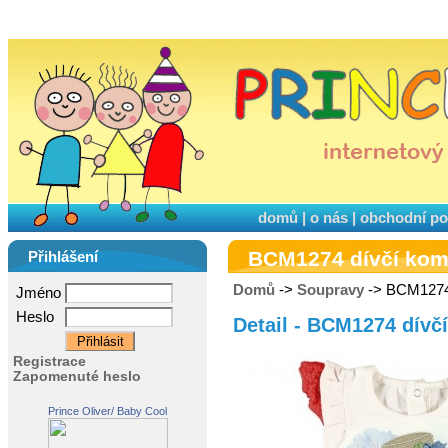
domů
|
o nás
|
obchodní p
BCM1274 dívčí kom
Přihlášení
Domů
->
Soupravy
-> BCM1274
Jméno
Heslo
Detail - BCM1274 dívč
Registrace
Zapomenuté heslo
Prince Oliver/ Baby Cool