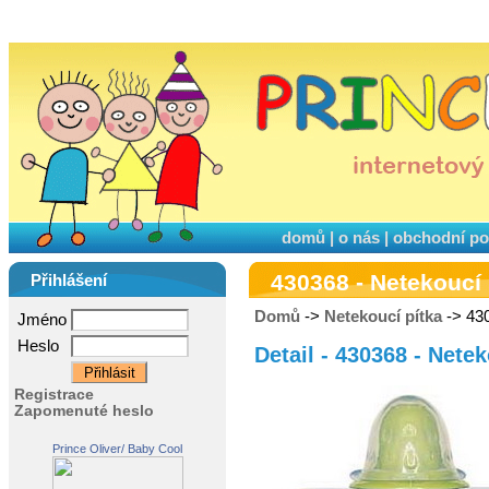
domů
|
o nás
|
obchodní p
430368 - Netekoucí
Přihlášení
Domů
->
Netekoucí pítka
-> 430
Jméno
Heslo
Detail - 430368 - Nete
Registrace
Zapomenuté heslo
Prince Oliver/ Baby Cool