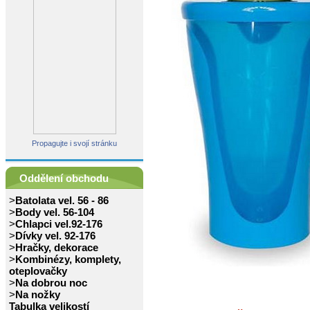
Propagujte i svojí stránku
Oddělení obchodu
>
Batolata vel. 56 - 86
>
Body vel. 56-104
>
Chlapci vel.92-176
>
Dívky vel. 92-176
>
Hračky, dekorace
>
Kombinézy, komplety,
oteplovačky
>
Na dobrou noc
>
Na nožky
Tabulka velikostí