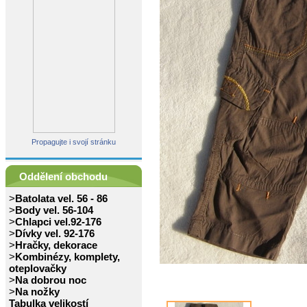
Propagujte i svojí stránku
Oddělení obchodu
>
Batolata vel. 56 - 86
>
Body vel. 56-104
>
Chlapci vel.92-176
>
Dívky vel. 92-176
>
Hračky, dekorace
>
Kombinézy, komplety,
oteplovačky
>
Na dobrou noc
>
Na nožky
Tabulka velikostí