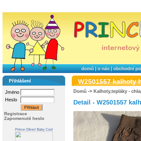
domů
|
o nás
|
obchodní p
W2501557 kalhoty 
Přihlášení
Domů
->
Kalhoty,tepláky - chla
Jméno
Heslo
Detail - W2501557 kal
Registrace
Zapomenuté heslo
Prince Oliver/ Baby Cool