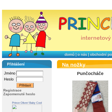
domů
|
o nás
|
obchodní p
Na nožky
Přihlášení
Jméno
Punčocháče
Heslo
Registrace
Zapomenuté heslo
Prince Oliver/ Baby Cool