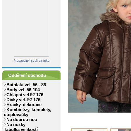
Propagujte i svojí stránku
Oddělení obchodu
>
Batolata vel. 56 - 86
>
Body vel. 56-104
>
Chlapci vel.92-176
>
Dívky vel. 92-176
>
Hračky, dekorace
>
Kombinézy, komplety,
oteplovačky
>
Na dobrou noc
>
Na nožky
Tabulka velikostí