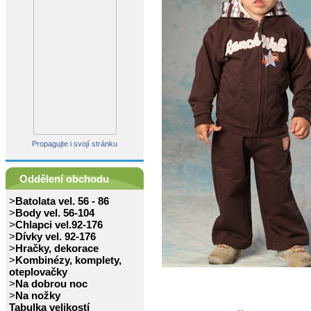
Propagujte i svojí stránku
Oddělení obchodu
>
Batolata vel. 56 - 86
>
Body vel. 56-104
>
Chlapci vel.92-176
>
Dívky vel. 92-176
>
Hračky, dekorace
>
Kombinézy, komplety,
oteplovačky
>
Na dobrou noc
>
Na nožky
Tabulka velikostí