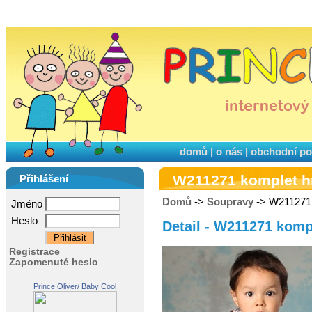
domů
|
o nás
|
obchodní p
W211271 komplet 
Přihlášení
Domů
->
Soupravy
-> W211271
Jméno
Heslo
Detail - W211271 komp
Registrace
Zapomenuté heslo
Prince Oliver/ Baby Cool