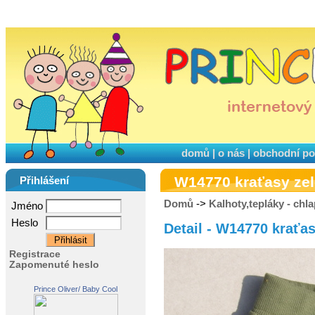
domů
|
o nás
|
obchodní p
W14770 kraťasy ze
Přihlášení
Domů
->
Kalhoty,tepláky - chla
Jméno
Heslo
Detail - W14770 kraťa
Registrace
Zapomenuté heslo
Prince Oliver/ Baby Cool