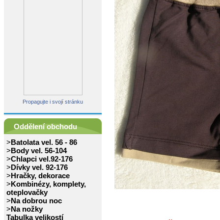
Propagujte i svojí stránku
Oddělení obchodu
>
Batolata vel. 56 - 86
>
Body vel. 56-104
>
Chlapci vel.92-176
>
Dívky vel. 92-176
>
Hračky, dekorace
>
Kombinézy, komplety,
oteplovačky
>
Na dobrou noc
>
Na nožky
Tabulka velikostí