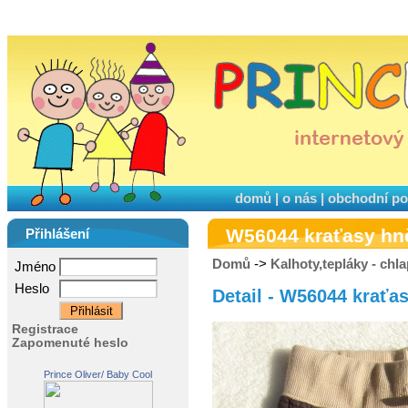
domů
|
o nás
|
obchodní p
W56044 kraťasy hn
Přihlášení
Domů
->
Kalhoty,tepláky - chla
Jméno
Heslo
Detail - W56044 kraťa
Registrace
Zapomenuté heslo
Prince Oliver/ Baby Cool