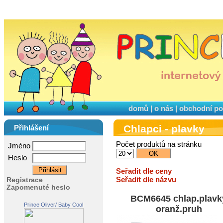
domů
|
o nás
|
obchodní p
Chlapci - plavky
Přihlášení
Počet produktů na stránku
Jméno
Heslo
Seřadit dle ceny
Seřadit dle názvu
Registrace
Zapomenuté heslo
BCM6645 chlap.plavk
Prince Oliver/ Baby Cool
oranž.pruh