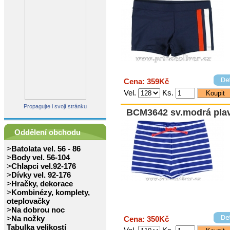
Cena: 359Kč
Vel.
Ks.
Propagujte i svojí stránku
BCM3642 sv.modrá pla
Oddělení obchodu
>
Batolata vel. 56 - 86
>
Body vel. 56-104
>
Chlapci vel.92-176
>
Dívky vel. 92-176
>
Hračky, dekorace
>
Kombinézy, komplety,
oteplovačky
>
Na dobrou noc
>
Na nožky
Cena: 350Kč
Tabulka velikostí