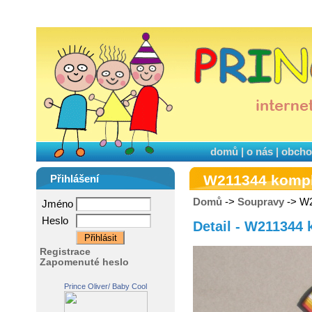
domů
|
o nás
|
obcho
W211344 kompl
Přihlášení
Domů
->
Soupravy
-> W
Jméno
Heslo
Detail - W211344 
Registrace
Zapomenuté heslo
Prince Oliver/ Baby Cool