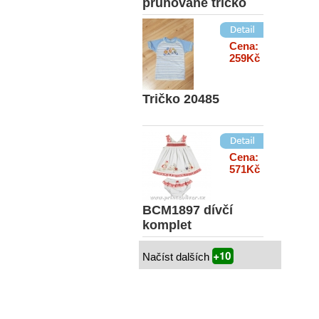
pruhované tričko
Cena:
259Kč
Tričko 20485
Cena:
571Kč
BCM1897 dívčí
komplet
Načíst dalších