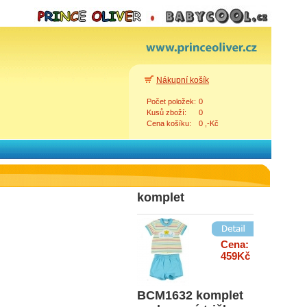
Cena:
379Kč
BS90119 triko bílé
rybičky
Nákupní košík
Počet položek:
0
Kusů zboží:
0
Cena košíku:
0 ,-Kč
Cena:
582Kč
BCM1862 dívčí
komplet
Zpět
Cena:
459Kč
BCM1632 komplet