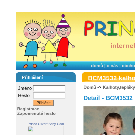
domů
|
o nás
|
obcho
BCM3532 kalho
Přihlášení
Domů
->
Kalhoty,tepláky
Jméno
Heslo
Detail - BCM3532 
Registrace
Zapomenuté heslo
Prince Oliver/ Baby Cool