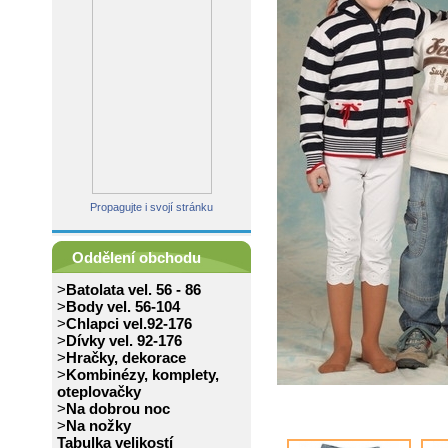
Propagujte i svojí stránku
Oddělení obchodu
>
Batolata vel. 56 - 86
>
Body vel. 56-104
>
Chlapci vel.92-176
>
Dívky vel. 92-176
>
Hračky, dekorace
>
Kombinézy, komplety,
oteplovačky
>
Na dobrou noc
>
Na nožky
Tabulka velikostí