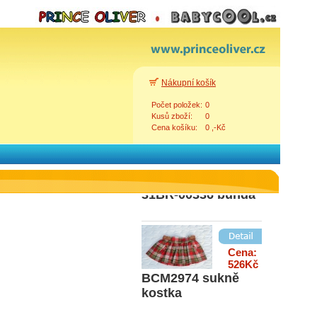
Cena:
419Kč
DUP2955126 šaty
Nákupní košík
hnědé
Počet položek:
0
Kusů zboží:
0
Cena košíku:
0 ,-Kč
Cena:
311Kč
31BR-00336 bunda
Zpět
Cena:
526Kč
BCM2974 sukně
kostka