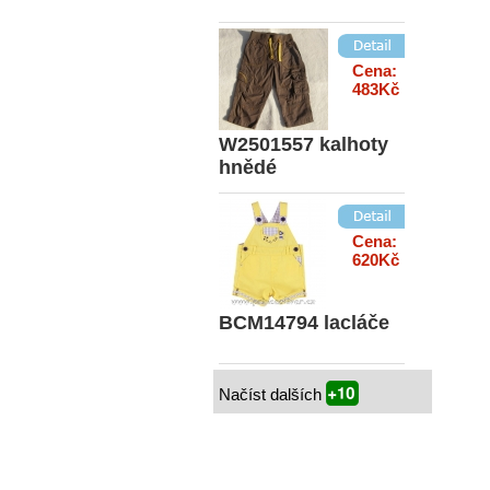
Cena:
483Kč
W2501557 kalhoty
hnědé
Cena:
620Kč
BCM14794 lacláče
Načíst dalších