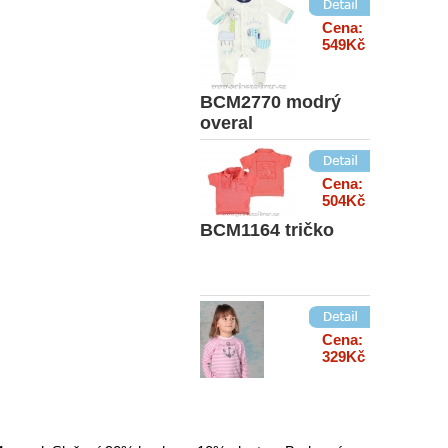
Cena:
549Kč
BCM2770 modrý
overal
Cena:
504Kč
BCM1164 tričko
Cena:
329Kč
Maja 80 triko
růžové kotva