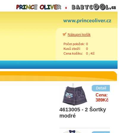
Cena:
336Kč
BCM2072
chlapecké zelené
tričko
Nákupní košík
Počet položek:
0
Cena:
Kusů zboží:
0
299Kč
Cena košíku:
0 ,-Kč
BS95172 tričko
růžový proužek
Zpět
Cena:
389Kč
4613005 - 2 Šortky
modré