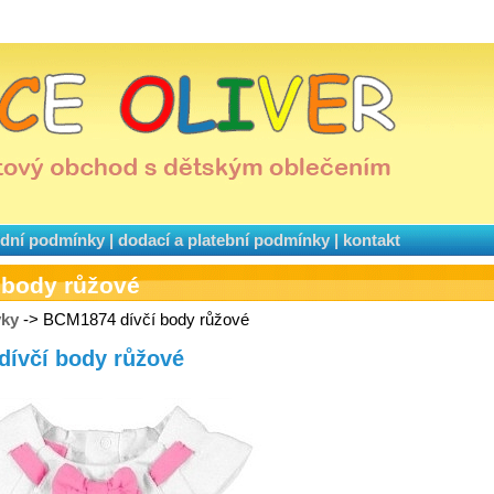
dní podmínky
|
dodací a platební podmínky
|
kontakt
 body růžové
vky
-> BCM1874 dívčí body růžové
dívčí body růžové