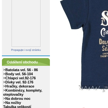
Propagujte i svojí stránku
Oddělení obchodu
>
Batolata vel. 56 - 86
>
Body vel. 56-104
>
Chlapci vel.92-176
>
Dívky vel. 92-176
>
Hračky, dekorace
>
Kombinézy, komplety,
oteplovačky
>
Na dobrou noc
>
Na nožky
Tabulka velikostí