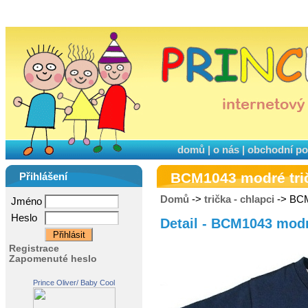
domů
|
o nás
|
obchodní p
BCM1043 modré tri
Přihlášení
Domů
->
trička - chlapci
-> BCM
Jméno
Heslo
Detail - BCM1043 modr
Registrace
Zapomenuté heslo
Prince Oliver/ Baby Cool