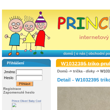
domů
|
o nás
|
obchodní p
W1032395 triko pru
Přihlášení
Domů
->
trička - dívky
-> W1032
Jméno
Heslo
Detail - W1032395 trik
Registrace
Zapomenuté heslo
Prince Oliver/ Baby Cool