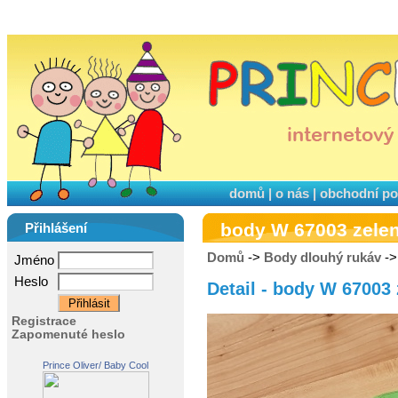
domů
|
o nás
|
obchodní p
body W 67003 zele
Přihlášení
Domů
->
Body dlouhý rukáv
->
Jméno
Heslo
Detail - body W 67003
Registrace
Zapomenuté heslo
Prince Oliver/ Baby Cool