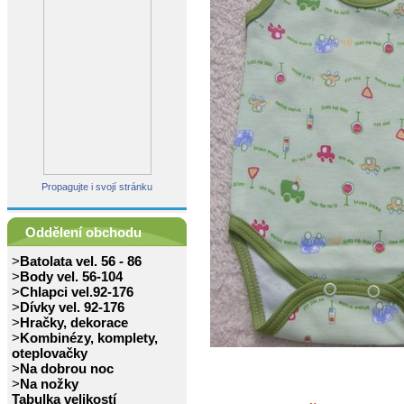
Propagujte i svojí stránku
Oddělení obchodu
>
Batolata vel. 56 - 86
>
Body vel. 56-104
>
Chlapci vel.92-176
>
Dívky vel. 92-176
>
Hračky, dekorace
>
Kombinézy, komplety,
oteplovačky
>
Na dobrou noc
>
Na nožky
Tabulka velikostí