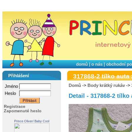
domů
|
o nás
|
obchodní p
317868-2 tílko auta
Přihlášení
Domů
->
Body krátký rukáv
-> 
Jméno
Heslo
Detail - 317868-2 tílko
Registrace
Zapomenuté heslo
Prince Oliver/ Baby Cool