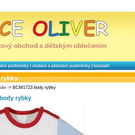
dní podmínky
|
dodací a platební podmínky
|
kontakt
rybky
káv
-> BCM1723 body rybky
 body rybky