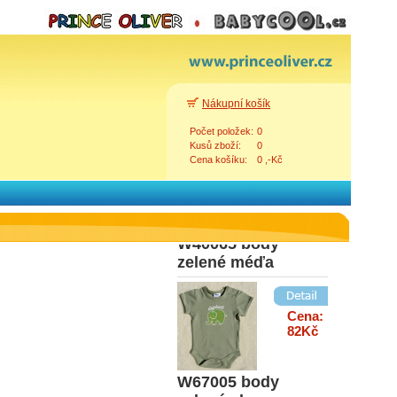
Cena:
97Kč
Body 464
Nákupní košík
Počet položek:
0
Kusů zboží:
0
Cena košíku:
0 ,-Kč
Cena:
85Kč
W40065 body
Zpět
zelené méďa
Cena:
82Kč
W67005 body