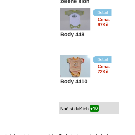
zelené slon
Cena:
97Kč
Body 448
Cena:
72Kč
Body 4410
Načíst dalších