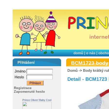
domů
|
o nás
|
obcho
BCM1723 body 
Přihlášení
Domů
->
Body krátký ru
Jméno
Heslo
Detail - BCM1723
Registrace
Zapomenuté heslo
Prince Oliver/ Baby Cool