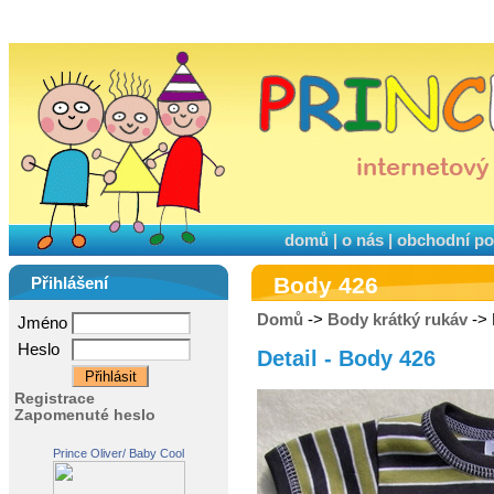
domů
|
o nás
|
obchodní p
Body 426
Přihlášení
Domů
->
Body krátký rukáv
-> 
Jméno
Heslo
Detail - Body 426
Registrace
Zapomenuté heslo
Prince Oliver/ Baby Cool