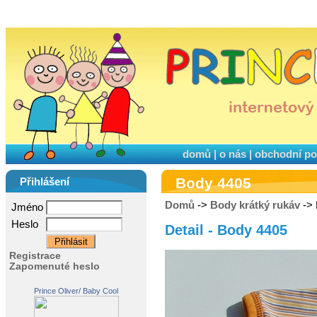
domů
|
o nás
|
obchodní p
Body 4405
Přihlášení
Domů
->
Body krátký rukáv
-> 
Jméno
Heslo
Detail - Body 4405
Registrace
Zapomenuté heslo
Prince Oliver/ Baby Cool