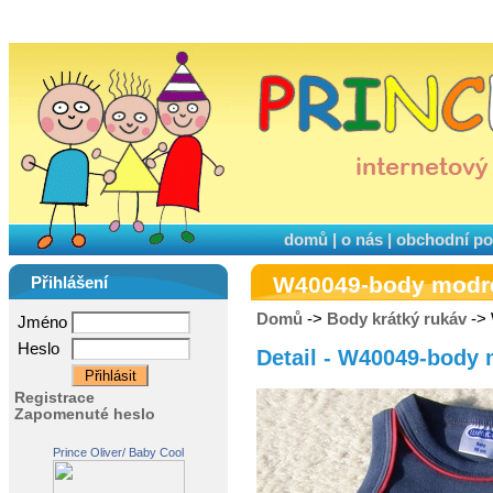
domů
|
o nás
|
obchodní p
W40049-body modr
Přihlášení
Domů
->
Body krátký rukáv
->
Jméno
Heslo
Detail - W40049-body
Registrace
Zapomenuté heslo
Prince Oliver/ Baby Cool