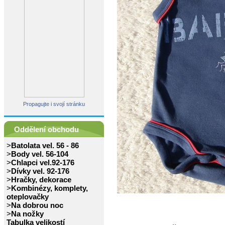
Propagujte i svojí stránku
Oddělení obchodu
>
Batolata vel. 56 - 86
>
Body vel. 56-104
>
Chlapci vel.92-176
>
Dívky vel. 92-176
>
Hračky, dekorace
>
Kombinézy, komplety,
oteplovačky
>
Na dobrou noc
>
Na nožky
Tabulka velikostí