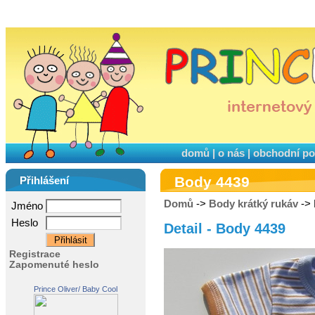
domů
|
o nás
|
obchodní p
Body 4439
Přihlášení
Domů
->
Body krátký rukáv
-> 
Jméno
Heslo
Detail - Body 4439
Registrace
Zapomenuté heslo
Prince Oliver/ Baby Cool