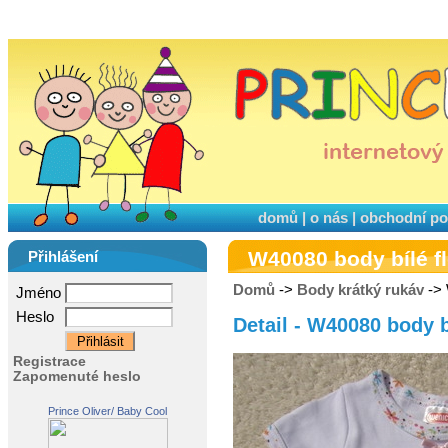
domů
|
o nás
|
obchodní p
W40080 body bílé f
Přihlášení
Domů
->
Body krátký rukáv
-> 
Jméno
Heslo
Detail - W40080 body b
Registrace
Zapomenuté heslo
Prince Oliver/ Baby Cool