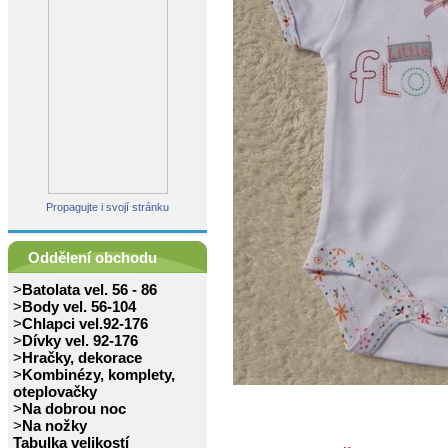
Propagujte i svojí stránku
Oddělení obchodu
>
Batolata vel. 56 - 86
>
Body vel. 56-104
>
Chlapci vel.92-176
>
Dívky vel. 92-176
>
Hračky, dekorace
>
Kombinézy, komplety,
oteplovačky
>
Na dobrou noc
>
Na nožky
Tabulka velikostí