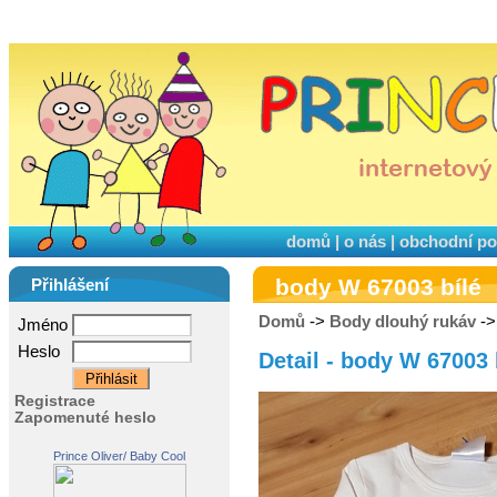
domů
|
o nás
|
obchodní p
body W 67003 bílé
Přihlášení
Domů
->
Body dlouhý rukáv
->
Jméno
Heslo
Detail - body W 67003 
Registrace
Zapomenuté heslo
Prince Oliver/ Baby Cool