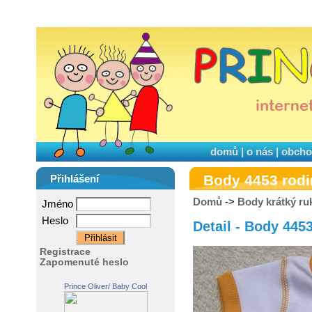
domů
|
o nás
|
obcho
Body 4453 rodi
Přihlášení
Domů
->
Body krátký ru
Jméno
Heslo
Detail - Body 445
Registrace
Zapomenuté heslo
Prince Oliver/ Baby Cool