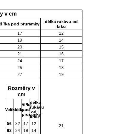
y v cm
délka rukávu od
šířka pod pruramky
krku
17
12
19
14
20
15
21
16
24
17
25
18
27
19
Rozměry v
cm
délka
šířka
rukávu
Velikost
délka
pod
od
pruramky
krku
56
32
17
12
21
62
34
19
14