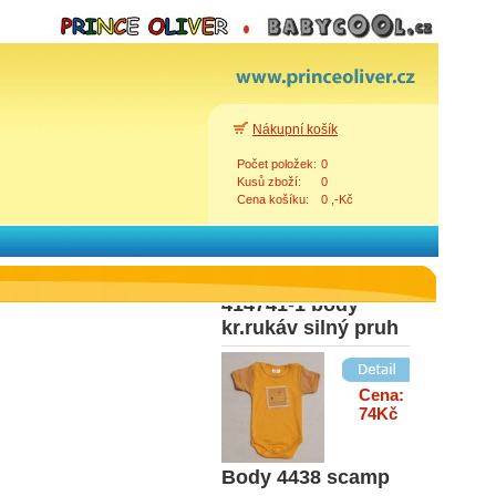
Cena:
92Kč
W87003 body slon
Nákupní košík
zelený
Počet položek:
0
Kusů zboží:
0
Cena košíku:
0 ,-Kč
Cena:
82Kč
414741-1 body
Zpět
kr.rukáv silný pruh
Cena:
74Kč
Body 4438 scamp