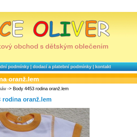
dní podmínky
|
dodací a platební podmínky
|
kontakt
na oranž.lem
káv
-> Body 4453 rodina oranž.lem
3 rodina oranž.lem