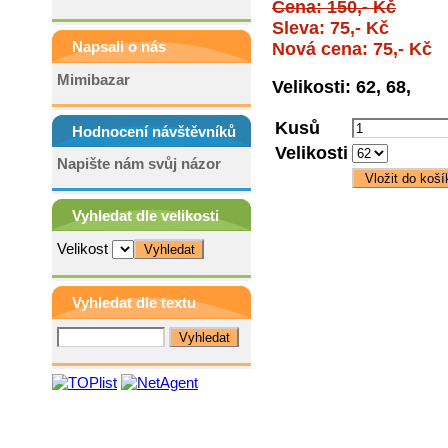
Cena: 150,- Kč
Sleva: 75,- Kč
Napsali o nás
Nová cena: 75,- Kč
Mimibazar
Velikosti: 62, 68,
Kusů
Hodnocení návštěvníků
Velikosti
Napište nám svůj názor
Vyhledat dle velikosti
Velikost
Vyhledat dle textu