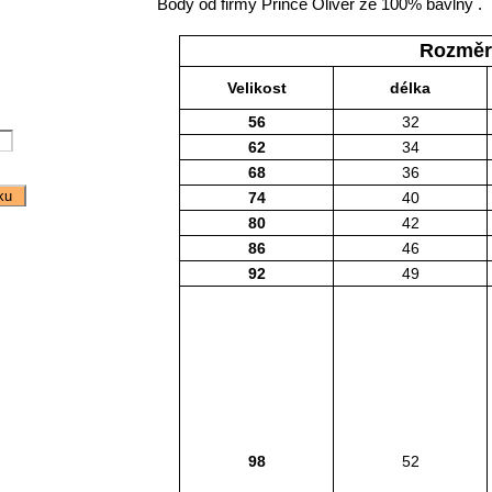
Body od firmy Prince Oliver ze 100% bavlny .
Rozměr
Velikost
délka
56
32
62
34
68
36
74
40
80
42
86
46
92
49
98
52