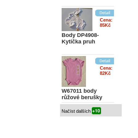
Cena:
85Kč
Body DP4908-
Kytička pruh
Cena:
82Kč
W67011 body
růžové berušky
Načíst dalších