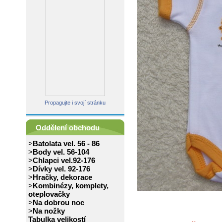
Propagujte i svojí stránku
Oddělení obchodu
>
Batolata vel. 56 - 86
>
Body vel. 56-104
>
Chlapci vel.92-176
>
Dívky vel. 92-176
>
Hračky, dekorace
>
Kombinézy, komplety,
oteplovačky
>
Na dobrou noc
>
Na nožky
Tabulka velikostí