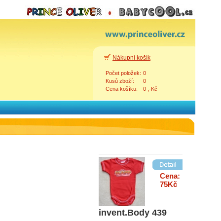
Cena:
79Kč
Body 112920
červený pruh
Nákupní košík
medvídek
Počet položek:
0
Kusů zboží:
0
Cena košíku:
0 ,-Kč
Cena:
74Kč
Body 4447
Zpět
Cena:
75Kč
invent.Body 439