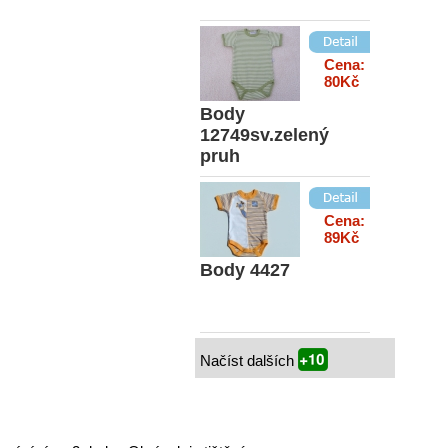
Cena:
80Kč
Body
12749sv.zelený
pruh
Cena:
89Kč
Body 4427
Načíst dalších