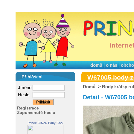
domů
|
o nás
|
obcho
W67005 body z
Přihlášení
Domů
->
Body krátký ru
Jméno
Heslo
Detail - W67005 b
Registrace
Zapomenuté heslo
Prince Oliver/ Baby Cool