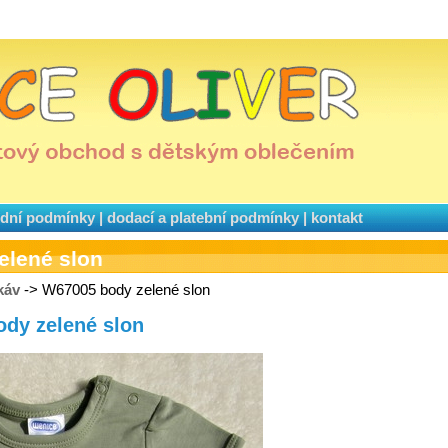
dní podmínky
|
dodací a platební podmínky
|
kontakt
elené slon
káv
-> W67005 body zelené slon
ody zelené slon