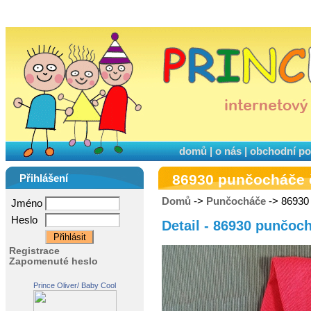
domů
|
o nás
|
obchodní p
86930 punčocháče 
Přihlášení
Domů
->
Punčocháče
-> 86930
Jméno
Heslo
Detail - 86930 punčoc
Registrace
Zapomenuté heslo
Prince Oliver/ Baby Cool