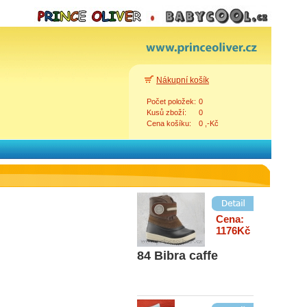
Nákupní košík
Počet položek:
0
Cena:
Kusů zboží:
0
85Kč
Cena košíku:
0 ,-Kč
ST11-12
Zpět
Cena:
1176Kč
84 Bibra caffe