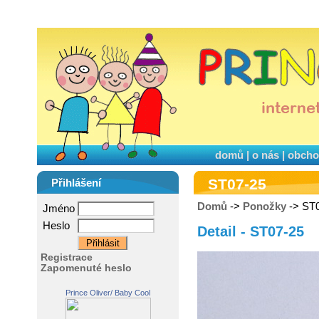
domů
|
o nás
|
obcho
ST07-25
Přihlášení
Domů
->
Ponožky
-> ST
Jméno
Heslo
Detail - ST07-25
Registrace
Zapomenuté heslo
Prince Oliver/ Baby Cool