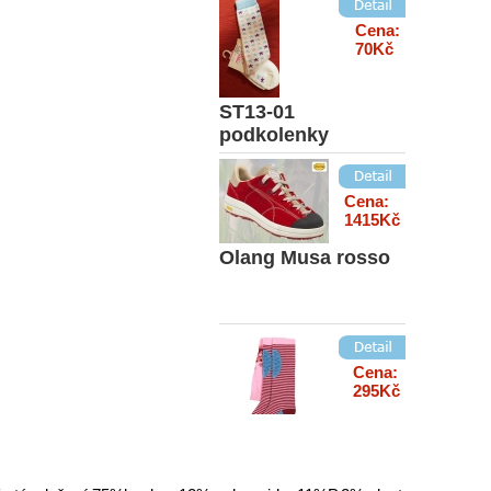
Cena:
70Kč
ST13-01
podkolenky
Cena:
1415Kč
Olang Musa rosso
Cena:
295Kč
86041růžové