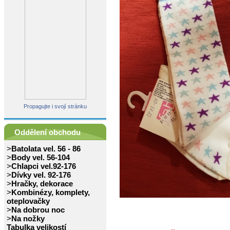
Propagujte i svojí stránku
Oddělení obchodu
>
Batolata vel. 56 - 86
>
Body vel. 56-104
>
Chlapci vel.92-176
>
Dívky vel. 92-176
>
Hračky, dekorace
>
Kombinézy, komplety,
oteplovačky
>
Na dobrou noc
>
Na nožky
Tabulka velikostí