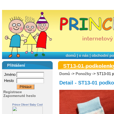
domů
|
o nás
|
obchodní p
ST13-01 podkolenk
Přihlášení
Domů
->
Ponožky
-> ST13-01 p
Jméno
Heslo
Detail - ST13-01 podk
Registrace
Zapomenuté heslo
Prince Oliver/ Baby Cool