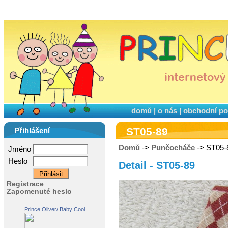
domů
|
o nás
|
obchodní p
ST05-89
Přihlášení
Domů
->
Punčocháče
-> ST05-
Jméno
Heslo
Detail - ST05-89
Registrace
Zapomenuté heslo
Prince Oliver/ Baby Cool