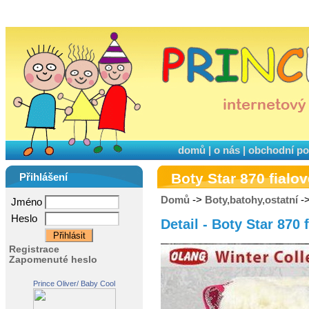
domů
|
o nás
|
obchodní p
Boty Star 870 fialov
Přihlášení
Domů
->
Boty,batohy,ostatní
->
Jméno
Heslo
Detail - Boty Star 870 
Registrace
Zapomenuté heslo
Prince Oliver/ Baby Cool