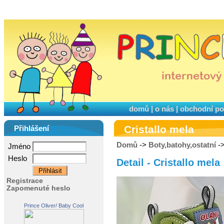
domů
|
o nás
|
obchodní p
Cristallo mela
Přihlášení
Domů
->
Boty,batohy,ostatní
->
Jméno
Heslo
Detail - Cristallo mela
Registrace
Zapomenuté heslo
Prince Oliver/ Baby Cool