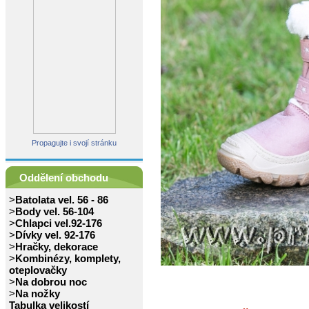
Propagujte i svojí stránku
Oddělení obchodu
>
Batolata vel. 56 - 86
>
Body vel. 56-104
>
Chlapci vel.92-176
>
Dívky vel. 92-176
>
Hračky, dekorace
>
Kombinézy, komplety,
oteplovačky
>
Na dobrou noc
>
Na nožky
Tabulka velikostí