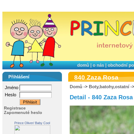
domů
|
o nás
|
obchodní p
840 Zaza Rosa
Přihlášení
Domů
->
Boty,batohy,ostatní
->
Jméno
Heslo
Detail - 840 Zaza Rosa
Registrace
Zapomenuté heslo
Prince Oliver/ Baby Cool