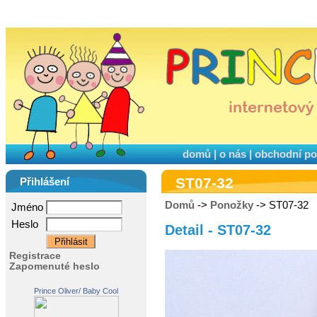
domů
|
o nás
|
obchodní p
ST07-32
Přihlášení
Domů
->
Ponožky
-> ST07-32
Jméno
Heslo
Detail - ST07-32
Registrace
Zapomenuté heslo
Prince Oliver/ Baby Cool