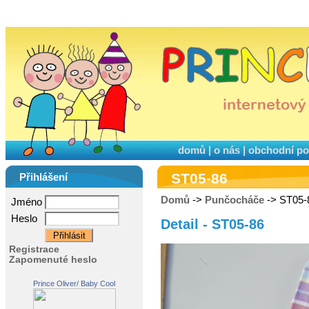
domů
|
o nás
|
obchodní p
ST05-86
Přihlášení
Domů
->
Punčocháče
-> ST05-
Jméno
Heslo
Detail - ST05-86
Registrace
Zapomenuté heslo
Prince Oliver/ Baby Cool