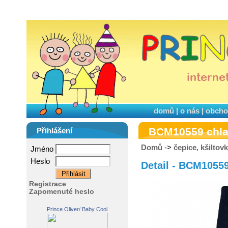
domů
|
o nás
|
obcho
BCM10559 chla
Přihlášení
Domů
->
čepice, kšiltov
Jméno
Heslo
Detail - BCM1055
Registrace
Zapomenuté heslo
Prince Oliver/ Baby Cool