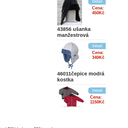
Cena:
450Kč
43856 ušanka
manžestrová
Cena:
340Kč
46011čepice modrá
kostka
Cena:
1150Kč
BCM3427
oboustranná bunda