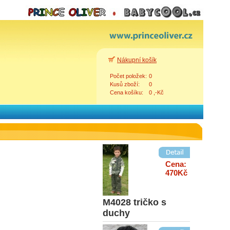
Nákupní košík
Počet položek:
0
Cena:
Kusů zboží:
0
358Kč
Cena košíku:
0 ,-Kč
BCM3005
chlap.tričko
Zpět
Cena:
470Kč
M4028 tričko s
duchy