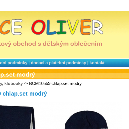
dní podmínky
|
dodací a platební podmínky
|
kontakt
p.set modrý
ky, klobouky
-> BCM10559 chlap.set modrý
9 chlap.set modrý