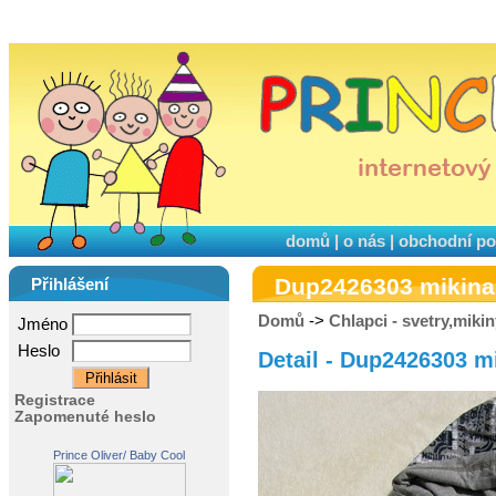
domů
|
o nás
|
obchodní p
Dup2426303 mikina
Přihlášení
Domů
->
Chlapci - svetry,miki
Jméno
Heslo
Detail - Dup2426303 m
Registrace
Zapomenuté heslo
Prince Oliver/ Baby Cool