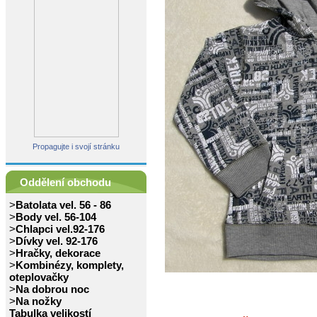
Propagujte i svojí stránku
Oddělení obchodu
>
Batolata vel. 56 - 86
>
Body vel. 56-104
>
Chlapci vel.92-176
>
Dívky vel. 92-176
>
Hračky, dekorace
>
Kombinézy, komplety,
oteplovačky
>
Na dobrou noc
>
Na nožky
Tabulka velikostí