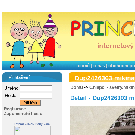
domů
|
o nás
|
obchodní p
Dup2426303 mikina
Přihlášení
Domů
->
Chlapci - svetry,miki
Jméno
Heslo
Detail - Dup2426303 m
Registrace
Zapomenuté heslo
Prince Oliver/ Baby Cool