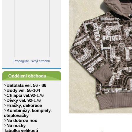
Propagujte i svojí stránku
Oddělení obchodu
>
Batolata vel. 56 - 86
>
Body vel. 56-104
>
Chlapci vel.92-176
>
Dívky vel. 92-176
>
Hračky, dekorace
>
Kombinézy, komplety,
oteplovačky
>
Na dobrou noc
>
Na nožky
Tabulka velikostí