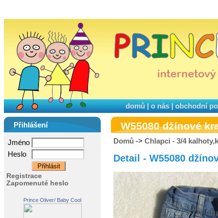
domů
|
o nás
|
obchodní p
W55080 džínové kr
Přihlášení
Domů
->
Chlapci - 3/4 kalhoty,
Jméno
Heslo
Detail - W55080 džíno
Registrace
Zapomenuté heslo
Prince Oliver/ Baby Cool