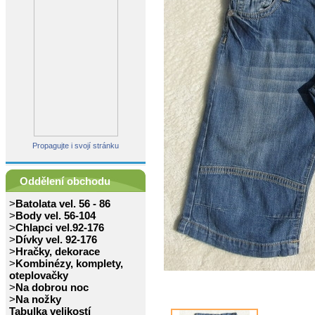
Propagujte i svojí stránku
Oddělení obchodu
>
Batolata vel. 56 - 86
>
Body vel. 56-104
>
Chlapci vel.92-176
>
Dívky vel. 92-176
>
Hračky, dekorace
>
Kombinézy, komplety,
oteplovačky
>
Na dobrou noc
>
Na nožky
Tabulka velikostí