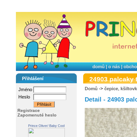
domů
|
o nás
|
obcho
24903 palcaky 
Přihlášení
Domů
->
čepice, kšiltov
Jméno
Heslo
Detail - 24903 pal
Registrace
Zapomenuté heslo
Prince Oliver/ Baby Cool