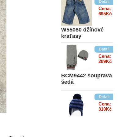
Cena:
695Kč
W55080 džínové
kraťasy
Cena:
289Kč
BCM9442 souprava
šedá
Cena:
310Kč
48966 čepička
modrá bambulka