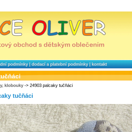
dní podmínky
|
dodací a platební podmínky
|
kontakt
tučňáci
ky, klobouky
-> 24903 palcaky tučňáci
caky tučňáci