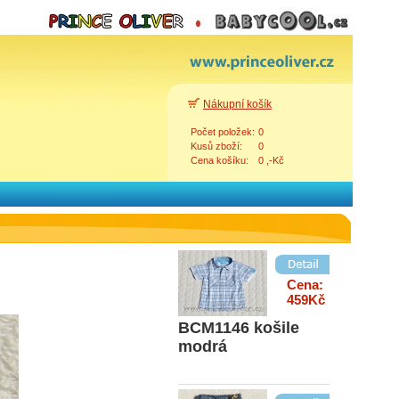
Cena:
240Kč
18160 čepice
modrý pruh
Nákupní košík
Počet položek:
0
Cena:
Kusů zboží:
0
299Kč
Cena košíku:
0 ,-Kč
BCM138 chlap.
rolák modrý
Zpět
Cena:
459Kč
BCM1146 košile
modrá