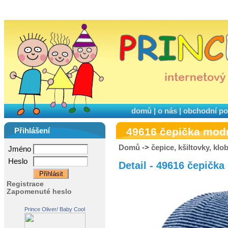
domů
|
o nás
|
obchodní p
49616 čepička mod
Přihlášení
Domů
->
čepice, kšiltovky, kl
Jméno
Heslo
Detail - 49616 čepičk
Registrace
Zapomenuté heslo
Prince Oliver/ Baby Cool