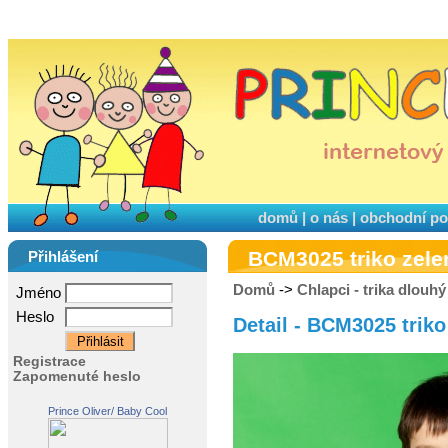
domů
|
o nás
|
obchodní p
BCM3025 triko zele
Přihlášení
Domů
->
Chlapci - trika dlouhý
Jméno
Heslo
Detail - BCM3025 triko
Registrace
Zapomenuté heslo
Prince Oliver/ Baby Cool