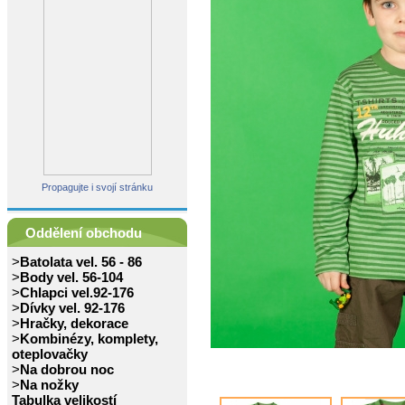
Propagujte i svojí stránku
Oddělení obchodu
>
Batolata vel. 56 - 86
>
Body vel. 56-104
>
Chlapci vel.92-176
>
Dívky vel. 92-176
>
Hračky, dekorace
>
Kombinézy, komplety,
oteplovačky
>
Na dobrou noc
>
Na nožky
Tabulka velikostí