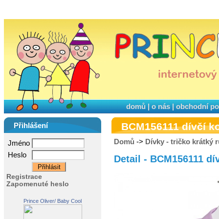
domů
|
o nás
|
obchodní p
BCM156111 dívčí ko
Přihlášení
Domů
->
Dívky - tričko krátký 
Jméno
Heslo
Detail - BCM156111 dív
Registrace
Zapomenuté heslo
Prince Oliver/ Baby Cool