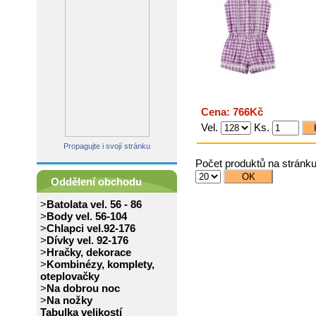
Cena: 766Kč
Vel.
Ks.
Propagujte i svojí stránku
Počet produktů na stránk
Oddělení obchodu
>
Batolata vel. 56 - 86
>
Body vel. 56-104
>
Chlapci vel.92-176
>
Dívky vel. 92-176
>
Hračky, dekorace
>
Kombinézy, komplety,
oteplovačky
>
Na dobrou noc
>
Na nožky
Tabulka velikostí