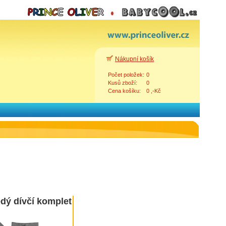
Nákupní košík
Počet položek:
0
Kusů zboží:
0
Cena košíku:
0 ,-Kč
ý dívčí komplet