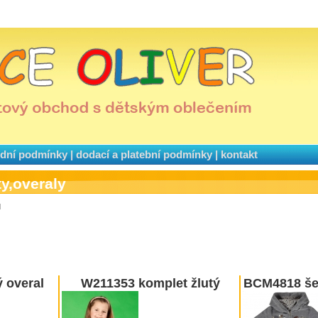
dní podmínky
|
dodací a platební podmínky
|
kontakt
y,overaly
u
 overal
W211353 komplet žlutý
BCM4818 šed