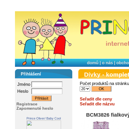
domů
|
o nás
|
obcho
Dívky - komplet
Přihlášení
Počet produktů na stránk
Jméno
Heslo
Seřadit dle ceny
Seřadit dle názvu
Registrace
Zapomenuté heslo
BCM3826 fialkový
Prince Oliver/ Baby Cool